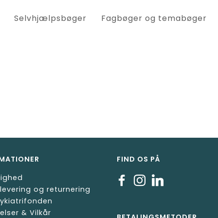
Selvhjælpsbøger
Fagbøger og temabøger
MATIONER
FIND OS PÅ
lighed
 levering og returnering
ykiatrifonden
elser & Vilkår
BETALINGSMETODER