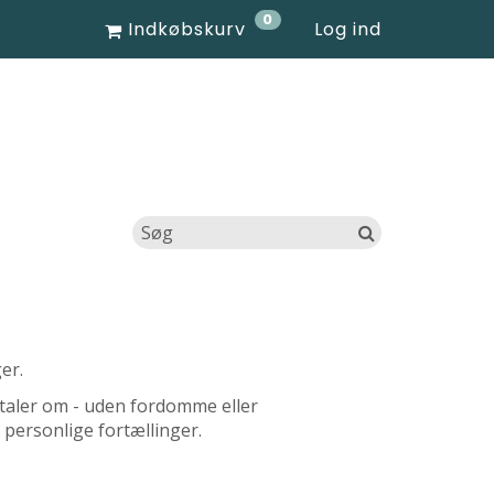
0
Indkøbskurv
Log ind
er.
e taler om - uden fordomme eller
personlige fortællinger.