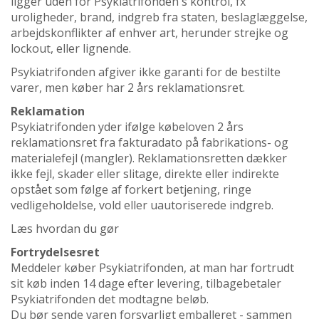
ligger uden for Psykiatrifonden's kontrol, fx
uroligheder, brand, indgreb fra staten, beslaglæggelse,
arbejdskonflikter af enhver art, herunder strejke og
lockout, eller lignende.
Psykiatrifonden afgiver ikke garanti for de bestilte
varer, men køber har 2 års reklamationsret.
Reklamation
Psykiatrifonden yder ifølge købeloven 2 års
reklamationsret fra fakturadato på fabrikations- og
materialefejl (mangler). Reklamationsretten dækker
ikke fejl, skader eller slitage, direkte eller indirekte
opstået som følge af forkert betjening, ringe
vedligeholdelse, vold eller uautoriserede indgreb.
Læs hvordan du gør
Fortrydelsesret
Meddeler køber Psykiatrifonden, at man har fortrudt
sit køb inden 14 dage efter levering, tilbagebetaler
Psykiatrifonden det modtagne beløb.
Du bør sende varen forsvarligt emballeret - sammen