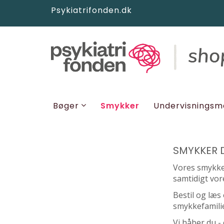
Psykiatrifonden.dk
Smykker
Bøger
Undervisningsm
SMYKKER 
Vores smykker
samtidigt vor
Bestil og læ
smykkefamili
Vi håber du - 