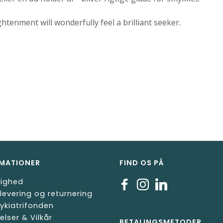
htenment will wonderfully feel a brilliant seeker.
MATIONER
FIND OS PÅ
lighed
 levering og returnering
ykiatrifonden
elser & Vilkår
BETALINGSMETODER