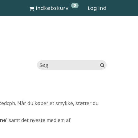
0
Indkøbskurv
Log ind
tedcph. Når du køber et smykke, støtter du
rne'
samt det nyeste medlem af