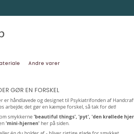
ateriale
Andre varer
DER GØR EN FORSKEL
 er håndlavede og designet til Psykiatrifonden af Handcraf
es arbejde; det gør en kæmpe forskel, så tak for det!
s om smykkerne
'beautiful things', 'pyt', 'den krøllede hje
en
'mini-hjernen'
her på siden.
eller én du holder af - bliver rigtige glade for smykket.